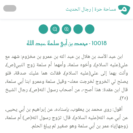
مساحة حرة | رجال الحديث
10018 - محمد بن أبي سلمة عبد الله
ابن عبد الأسد بن هلال بن عبد الله بن عمرو بن مخزوم: شهد مع
علي(عليه السلام)، وأخوه سلمة، وأمهما أم سلمة زوج النبي(ص)،
وأتت بهما إلى علي(عليه السلام)، فقالت هما عليك صدقة، فلو
يصلح لي الخروج لخرجت معك- وقيل سلمة وعمرو ابنا أبي سلمة،
قال ابن عقدة: هذا أصح-، من أصحاب رسول الله(ص)، رجال الشيخ
(٣٥).
أقول: روى محمد بن يعقوب، بإسناده، عن إبراهيم بن أبي يحيى،
عن أبي عبد الله(عليه السلام)، قال: تزوج رسول الله(ص) أم سلمة،
زوجهاإياه عمر بن أبي سلمة وهو صغير لم يبلغ الحلم.