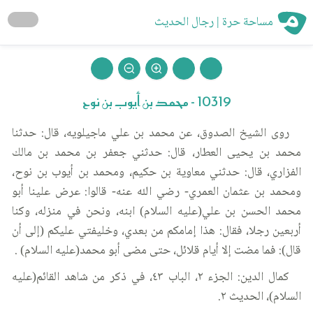
مساحة حرة | رجال الحديث
10319 - محمد بن أيوب بن نوح
روى الشيخ الصدوق، عن محمد بن علي ماجيلويه، قال: حدثنا
محمد بن يحيى العطار، قال: حدثني جعفر بن محمد بن مالك
الفزاري، قال: حدثني معاوية بن حكيم، ومحمد بن أيوب بن نوح،
ومحمد بن عثمان العمري- رضي الله عنه- قالوا: عرض علينا أبو
محمد الحسن بن علي(عليه السلام) ابنه، ونحن في منزله، وكنا
أربعين رجلا، فقال: هذا إمامكم من بعدي، وخليفتي عليكم (إلى أن
قال): فما مضت إلا أيام قلائل، حتى مضى أبو محمد(عليه السلام) .
كمال الدين: الجزء ٢، الباب ٤٣، في ذكر من شاهد القائم(عليه
السلام)، الحديث ٢.