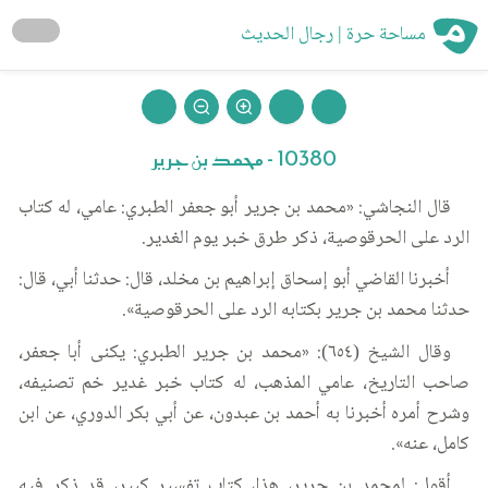
مساحة حرة | رجال الحديث
10380 - محمد بن جرير
قال النجاشي: «محمد بن جرير أبو جعفر الطبري: عامي، له كتاب
الرد على الحرقوصية، ذكر طرق خبر يوم الغدير.
أخبرنا القاضي أبو إسحاق إبراهيم بن مخلد، قال: حدثنا أبي، قال:
حدثنا محمد بن جرير بكتابه الرد على الحرقوصية».
وقال الشيخ (٦٥٤): «محمد بن جرير الطبري: يكنى أبا جعفر،
صاحب التاريخ، عامي المذهب، له كتاب خبر غدير خم تصنيفه،
وشرح أمره أخبرنا به أحمد بن عبدون، عن أبي بكر الدوري، عن ابن
كامل، عنه».
أقول: لمحمد بن جرير، هذا، كتاب تفسير كبير، قد ذكر فيه