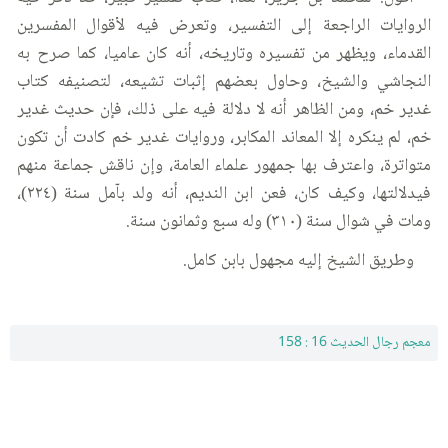
الروايات الراجعة إلى التفسير، وتعرض فيه لأقوال المفسرين
القدماء، ويظهر من تفسيره وتاريخه، أنه كان عاميا، كما صرح به
النجاشي والشيخ، وحاول بعضهم إثبات تشيعه، لتصنيفه كتاب
غدير خم، ومن الظاهر أنه لا دلالة فيه على ذلك، فإن حديث غدير
خم، لم ينكره إلا المعاند المكابر، وروايات غدير خم كادت أن تكون
متواترة، واعترف بها جمهور علماء العامة، وإن ناقش جماعة منهم
فيدلالتها، وكيف كان، فعن ابن النديم، أنه ولد بآمل سنة (٢٢٤)،
ومات في شوال سنة (٣١٠) وله سبع وثمانون سنة.
وطريق الشيخ إليه مجهول بابن كامل.
معجم رجال الحديث 16 : 158