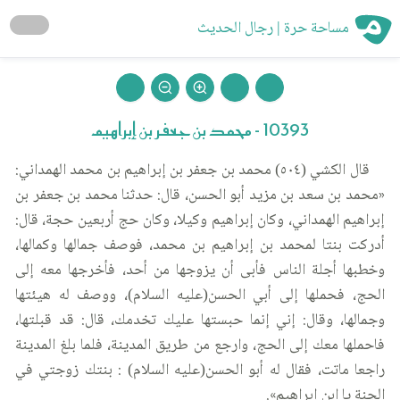
مساحة حرة | رجال الحديث
10393 - محمد بن جعفر بن إبراهيم
قال الكشي (٥٠٤) محمد بن جعفر بن إبراهيم بن محمد الهمداني:
«محمد بن سعد بن مزيد أبو الحسن، قال: حدثنا محمد بن جعفر بن
إبراهيم الهمداني، وكان إبراهيم وكيلا، وكان حج أربعين حجة، قال:
أدركت بنتا لمحمد بن إبراهيم بن محمد، فوصف جمالها وكمالها،
وخطبها أجلة الناس فأبى أن يزوجها من أحد، فأخرجها معه إلى
الحج، فحملها إلى أبي الحسن(عليه السلام)، ووصف له هيئتها
وجمالها، وقال: إني إنما حبستها عليك تخدمك، قال: قد قبلتها،
فاحملها معك إلى الحج، وارجع من طريق المدينة، فلما بلغ المدينة
راجعا ماتت، فقال له أبو الحسن(عليه السلام) : بنتك زوجتي في
الجنة يا ابن إبراهيم».