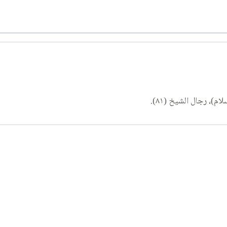
)، رجال الشيخ (٨١).