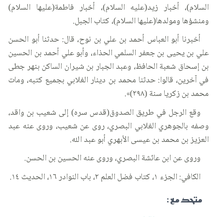
السلام)، أخبار زيد(عليه السلام)، أخبار فاطمة(عليها السلام)
ومنشؤها ومولدها(عليها السلام)، كتاب الجبل.
أخبرنا أبو العباس أحمد بن علي بن نوح، قال: حدثنا أبو الحسن
علي بن يحيى بن جعفر السلمي الحذاء، وأبو علي أحمد بن الحسين
بن إسحاق شعبة الحافظ، وعبد الجبار بن شيران الساكن بنهر جطى
في آخرين، قالوا: حدثنا محمد بن دينار الغلابي بجميع كتبه، ومات
محمد بن زكريا سنة (٢٩٨)».
وقع الرجل في طريق الصدوق(قدس سره) إلى شعيب بن واقد،
وصفه بالجوهري الغلابي البصري، روى عن شعيب، وروى عنه عبد
العزيز بن محمد بن عيسى الأبهري أبو عبد الله.
وروى عن ابن عائشة البصري، وروى عنه الحسين بن الحسن.
الكافي: الجزء ١، كتاب فضل العلم ٢، باب النوادر ١٦، الحديث ١٤.
متحد مع :