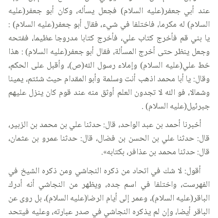
عند أبي جعفر(عليه السلام) فجعل يسأله، وكان أبو جعفر(عليه
السلام) له مكرما، فاختلفا في شيء، فقال أبو جعفر(عليه السلام) :
يا بني قم فأخرج كتاب علي، فأخرج كتابا مدروجا عظيما، ففتحه
وجعل ينظر حتى أخرج المسألة، فقال أبو جعفر(عليه السلام) : هذا
خط علي(عليه السلام) وإملاء رسول الله(ص)، وأقبل على الحكم،
وقال: يا أبا محمد اذهب أنت وسلمة وأبو المقدام حيث شئتم، يمينا
وشمالا، فو الله لا تجدون العلم أوثق منه عند قوم كان ينزل عليهم
جبرئيل(عليه السلام) .
أخبرنا أحمد بن عبد الواحد، قال: حدثنا علي بن محمد بن الزبير،
قال: حدثنا علي بن الحسن بن فضال، قال: حدثنا عمرو بن عثمان،
قال: حدثنا محمد بن عذافر، بكتابه».
أقول: لا شك في اتحاد من ذكره النجاشي ومن ذكره الشيخ في
الفهرست، واختلفا في اسم جده، ويظهر من النجاشي أنه أدرك
الباقر(عليه السلام)، وعمر إلى أيام الرضا(عليه السلام)، بل روى عن
الباقر أيضا، وإن لم يذكره النجاشي في صدر عبارته، وعليه فيتحد