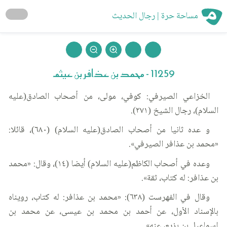
مساحة حرة | رجال الحديث
11259 - محمد بن عذافر بن عيثم
الخزاعي الصيرفي: كوفي، مولى، من أصحاب الصادق(عليه
السلام)، رجال الشيخ (٢٧١).
و عده ثانيا من أصحاب الصادق(عليه السلام) (٦٨٠)، قائلا:
«محمد بن عذافر الصيرفي».
وعده في أصحاب الكاظم(عليه السلام) أيضا (١٤)، وقال: «محمد
بن عذافر: له كتاب، ثقة».
وقال في الفهرست (٦٣٨): «محمد بن عذافر: له كتاب، رويناه
بالإسناد الأول، عن أحمد بن محمد بن عيسى، عن محمد بن
إسماعيل بن بزيع، عنه».