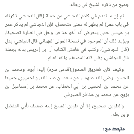
جميع من ذكره الشيخ في رجاله.
ثم إن ما تقدم في كلام النجاشي من جملة (قال النجاشي ذكرناه
في باب عمر) لم يظهر له معنى متحصل، فإن النجاشي لم يذكر عمر
بن عيسى حتى يتعرض أنه أخو عذافر، ولعل في العبارة تصحيفا،
ويؤيد ذلك أن الموجود في نسخة المولى القهبائي قال العياشي، بدل
(قال النجاشي)، وكتب في هامش الكتاب أن ابن إدريس بدله بجملة
قال النجاشي، وقال لأنه المصنف، والله العالم.
وكيف كان، فطريق الصدوق(قدس سره) إليه: أبوه، ومحمد بن
الحسن- رضي الله عنهما-، عن سعد بن عبد الله، والحميري، جميعا
عن محمد بن الحسين بن أبي الخطاب، عن محمد بن إسماعيل بن
بزيع، عن محمد بن عذافر الصيرفي.
والطريق صحيح، إلا أن طريق الشيخ إليه ضعيف بأبي المفضل
وابن بطة.
متحد مع :