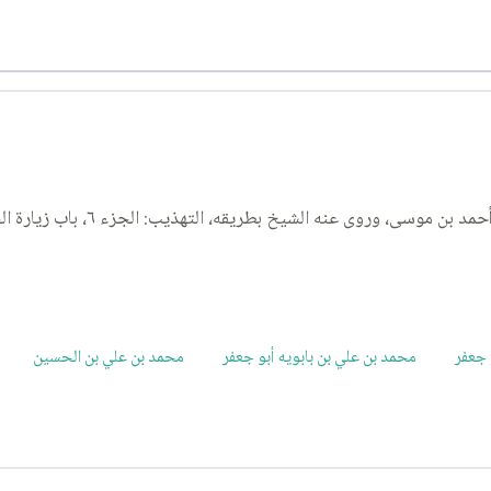
يقه، التهذيب: الجزء ٦، باب زيارة الجامعة لسائر المشاهد على أصحابها السلام، الحديث ١٧٧.
 جعفر
محمد بن علي بن بابويه أبو جعفر
محمد بن علي بن الحسين