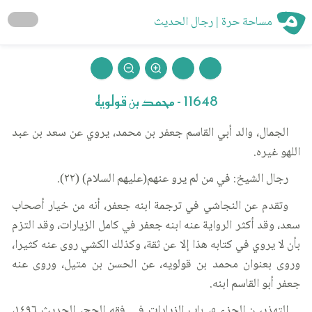
مساحة حرة | رجال الحديث
11648 - محمد بن قولويه
الجمال، والد أبي القاسم جعفر بن محمد، يروي عن سعد بن عبد
اللهو غيره.
رجال الشيخ: في من لم يرو عنهم(عليهم السلام) (٢٢).
وتقدم عن النجاشي في ترجمة ابنه جعفر، أنه من خيار أصحاب
سعد، وقد أكثر الرواية عنه ابنه جعفر في كامل الزيارات، وقد التزم
بأن لا يروي في كتابه هذا إلا عن ثقة، وكذلك الكشي روى عنه كثيرا،
وروى بعنوان محمد بن قولويه، عن الحسن بن متيل، وروى عنه
جعفر أبو القاسم ابنه.
التهذيب: الجزء ٥، باب الزيادات في فقه الحج، الحديث ١٤٩٦،