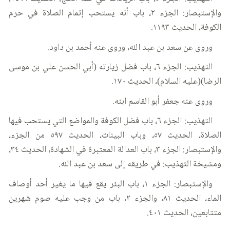
والإستبصار: الجزء ٢، باب أنه يستحب إتمام الصلاة في حرم
الكوفة، الحديث ١١٩٣.
وروى عن سعد بن عبد الله، وروى عنه أحمد بن داود.
التهذيب: الجزء ٦، باب فضل زيارته (أبي الحسن علي بن موسى
الرضا)(عليه السلام)، الحديث ١٧٠.
وروى عنه جعفر أبو القاسم ابنه.
التهذيب: الجزء ٦، باب فضل الكوفة والمواضع التي يستحب فيها
الصلاة، الحديث ٥٧، وباب البينات، الحديث ٥٩٧ من الجزء،
والإستبصار: الجزء ٣، باب العدالة المعتبرة في الشهادة، الحديث ٣٤،
ومشيخة التهذيب: في طريقه إلى سعد بن عبد الله.
والإستبصار: الجزء ١، باب البئر يقع فيها ما يغير أحد أوصاف
الماء، الحديث ٨١، والجزء ٢، باب من وجب عليه صوم شهرين
متتابعين، الحديث ٤٠١.