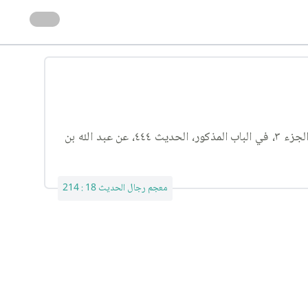
قال الأردبيلي في جامعه: «في الفقيه في باب المعايش والمكاسب، روى عن أبي جعفر ع»، ولكنه سهو، فإن المذكور في الفقيه: الجزء ٣، في الباب المذكور، الحديث ٤٤٤، عن عبد الله بن
معجم رجال الحديث 18 : 214