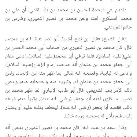
وتقدم في ترجمة الحسن بن محمد بن بابا القمي: أن علي بن
محمد العسكري، لعنه ولعن محمد بن نصير النميري، وفارس بن
حاتم القزويني.
وقال الشيخ: «قال ابن نوح أخبرنا أبو نصر هبة الله بن محمد،
قال: كان محمد بن نصير النميري من أصحاب أبي محمد الحسن بن
علي(عليه السلام)، فلما توفي أبو محمد(عليه السلام)، ادعى مقام
أبي جعفر محمد بن عثمان أنه صاحب إمام الزمان(عليه السلام)،
وادعى له البابية، وفضحه الله تعالى بما ظهر منه من الإلحاد، ولعن
أبي جعفر محمد بن عثمان له، وتبريه منه واحتجابه عنه، وادعى
ذلك الأمر بعد الشريعي، قال أبو طالب الأنباري: لما ظهر محمد بن
نصير بما ظهر، لعنه أبو جعفر (رضي الله عنه)، وتبرأ منه، فبلغه
ذلك، فقصد أبا جعفر (رضي الله عنه)، ليعطف بقلبه عليه أو يعتذر
إليه، فلم يأذن له وحجبه ورده خائبا.
وقال سعد بن عبد الله: كان محمد بن نصير النميري يدعي أنه
رسول نبي، وأن علي بن محمد أرسله، وكان يقول بالتناسخ، ويغلو