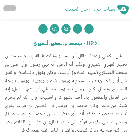
مساحة حرة | رجال الحديث
11931 - محمد بن نصير النميري
قال الكشي (٣٨٣): «قال أبو عمرو: وقالت فرقة بنبوة محمد بن
نصير الفهري النميري، وذلك أنه ادعى أنه نبي رسول، وأن علي بن
محمد العسكري(عليه السلام) أرسله، وكان يقول بالتناسخ والغلو
في أبي الحسن(عليه السلام)، ويقول فيه بالربوبية، ويقول بإباحة
المحارم، ويحلل نكاح الرجال بعضهم بعضا في أدبارهم، ويقول: إنه
من الفاعل والمفعول به، أحد الشهوات والطيبات، وإن الله لم يحرم
شيئا من ذلك، وكان محمد بن موسى بن الحسن بن فرات يقوي
أسبابه ويعضده، وذكر أنه رأى بعض الناس محمد بن نصير عيانا،
وغلام له على ظهره، فرآه على ذلك، فقال: إن هذا من اللذات، وهو
من التواضع لله وترك التجبر، وافترق الناس فيه بعده فرقا».