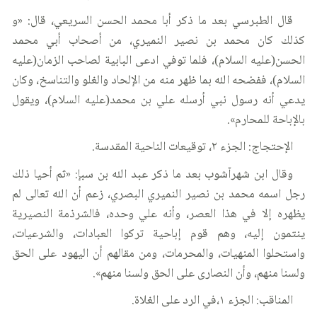
قال الطبرسي بعد ما ذكر أبا محمد الحسن السريعي، قال: «و
كذلك كان محمد بن نصير النميري، من أصحاب أبي محمد
الحسن(عليه السلام)، فلما توفي ادعى البابية لصاحب الزمان(عليه
السلام)، ففضحه الله بما ظهر منه من الإلحاد والغلو والتناسخ، وكان
يدعي أنه رسول نبي أرسله علي بن محمد(عليه السلام)، ويقول
بالإباحة للمحارم».
الإحتجاج: الجزء ٢، توقيعات الناحية المقدسة.
وقال ابن شهرآشوب بعد ما ذكر عبد الله بن سبإ: «ثم أحيا ذلك
رجل اسمه محمد بن نصير النميري البصري، زعم أن الله تعالى لم
يظهره إلا في هذا العصر، وأنه علي وحده، فالشرذمة النصيرية
ينتمون إليه، وهم قوم إباحية تركوا العبادات، والشرعيات،
واستحلوا المنهيات، والمحرمات، ومن مقالهم أن اليهود على الحق
ولسنا منهم، وأن النصارى على الحق ولسنا منهم».
المناقب: الجزء ١،في الرد على الغلاة.