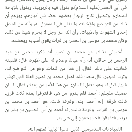
في أبي الحسن(عليه السلام)،و يقول فيه بالربوبية، ويقول بالإباحة
للمحارم، وتحليل نكاح الرجال بعضهم بعضا في أدبارهم، ويزعم أن
ذلك من التواضع والإخبات والتذلل في المفعول به، وأنه من الفاعل
إحدى الشهوات والطيبات، وأن الله عز وجل لا يحرم شيئا من ذلك،
وكان محمد بن موسى بن الحسن بن فرات يقوي أسبابه ويعضده.
أخبرني بذلك، عن محمد بن نصير أبو زكريا يحيى بن عبد
الرحمن بن خاقان، أنه رآه عيانا، وغلام له على ظهره، قال: فلقيته
فعاتبته على ذلك، فقال: إن هذا من اللذات، وهو من التواضع لله،
وترك التجبر، قال سعد: فلما اعتل محمد بن نصير العلة التي توفي
فيها، قيل له وهو مثقل اللسان: لمن هذا الأمر من بعدك، فقال بلسان
ضعيف ملجلج: أحمد فلم يدروا من هو، فافترقوا بعده ثلاث فرق،
قالت فرقة: إنه أحمد ابنه، وفرقة قالت: هو أحمد بن محمد بن
موسى بن الفرات، وفرقة قالت: إنه أحمد بن أبي الحسين بن بشر بن
يزيد، فتفرقوا فلا يرجعون إلى شيء».
الغيبة: باب المذمومين الذين ادعوا البابية لعنهم الله.