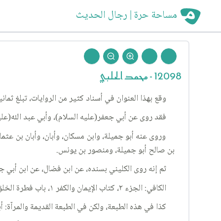
مساحة حرة | رجال الحديث
12098 - محمد الحلبي
وقع بهذا العنوان في أسناد كثير من الروايات، تبلغ ثماني
فقد روى عن أبي جعفر(عليه السلام)، وأبي عبد الله(عليه
وروى عنه أبو جميلة، وابن مسكان، وأبان، وأبان بن عث
بن صالح أبو جميلة، ومنصور بن يونس.
ثم إنه روى الكليني بسنده، عن ابن فضال، عن ابن أبي ج
الكافي: الجزء ٢، كتاب الإيمان والكفر ١، باب فطرة الخلق على التوحيد ٦، الحديث ٥.
كذا في هذه الطبعة، ولكن في الطبعة القديمة والمرآة: أ