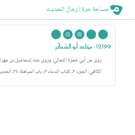
مساحة حرة | رجال الحديث
12199 - مخلد أبو الشكر
روى عن أبي حمزة الثمالي، وروى عنه إسماعيل بن مهرا
الكافي: الجزء ٢، كتاب الدعاء ٢، باب المباهلة ٣٤، الحديث ٢ وذيله.