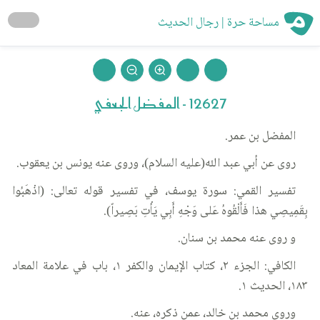
مساحة حرة | رجال الحديث
12627 - المفضل الجعفي
المفضل بن عمر.
روى عن أبي عبد الله(عليه السلام)، وروى عنه يونس بن يعقوب.
تفسير القمي: سورة يوسف، في تفسير قوله تعالى: (اذْهَبُوا
بِقَمِيصِي هذا فَأَلْقُوهُ عَلى وَجْهِ أَبِي يَأْتِ بَصِيراً).
و روى عنه محمد بن سنان.
الكافي: الجزء ٢، كتاب الإيمان والكفر ١، باب في علامة المعاد
١٨٣، الحديث ١.
وروى محمد بن خالد، عمن ذكره، عنه.