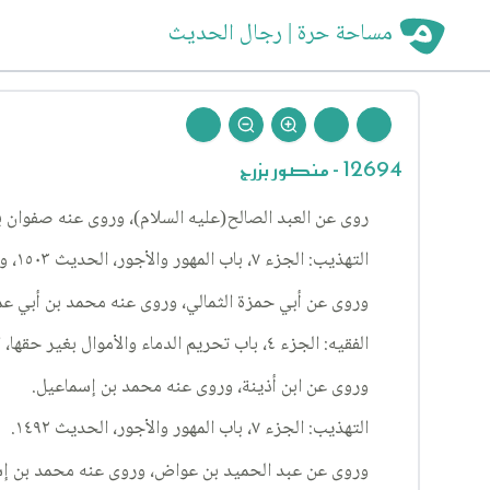
مساحة حرة | رجال الحديث
12694 - منصور بزرج
روى عن العبد الصالح(عليه السلام)، وروى عنه صفوان 
التهذيب: الجزء ٧، باب المهور والأجور، الحديث ١٥٠٣، والإستبصار: الجزء ٣، باب من عقد على امرأة وشرط لها أن لا يتزوج عليها، الحديث ٨٣٥.
وروى عن أبي حمزة الثمالي، وروى عنه محمد بن أبي عم
الفقيه: الجزء ٤، باب تحريم الدماء والأموال بغير حقها، الحديث ١٩٦.
وروى عن ابن أذينة، وروى عنه محمد بن إسماعيل.
التهذيب: الجزء ٧، باب المهور والأجور، الحديث ١٤٩٢.
وروى عن عبد الحميد بن عواض، وروى عنه محمد بن إس