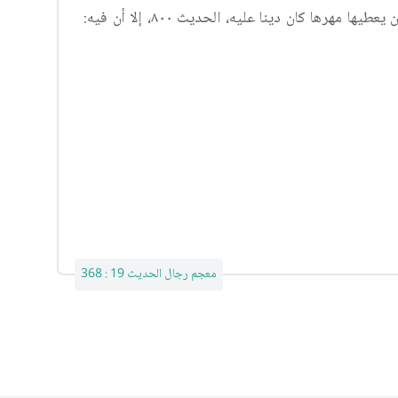
التهذيب: الجزء ٧، باب المهور والأجور، الحديث ١٤٥٤، والإستبصار:الجزء ٣، باب أن الرجل إذا سمى المهر ودخل بالمرأة قبل أن يعطيها مهرها كان دينا عليه، الحديث ٨٠٠، إلا أن فيه:
معجم رجال الحديث 19 : 368