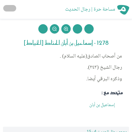
مساحة حرة | رجال الحديث
1278 - إسماعيل بن أبان الحناط [الخياط]
من أصحاب الصادق(عليه السلام) .
رجال الشيخ (٢٤٣).
وذكره البرقي أيضا.
متحد مع :
إسماعيل بن أبان
معجم رجال الحديث 4 : 15