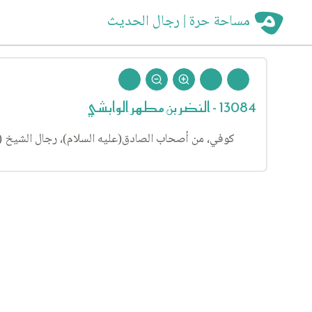
مساحة حرة | رجال الحديث
13084 - النضر بن مطهر الوابشي
كوفي، من أصحاب الصادق(عليه السلام)، رجال الشيخ (١٨).