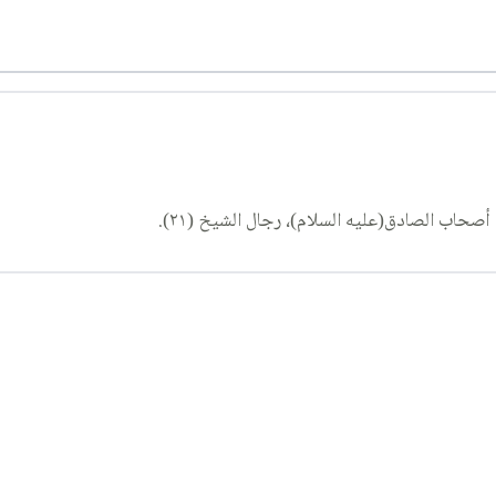
أصحاب الصادق(عليه السلام)، رجال الشيخ (٢١).