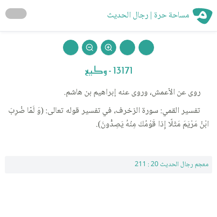
مساحة حرة | رجال الحديث
13171 - وكيع
روى عن الأعمش، وروى عنه إبراهيم بن هاشم.
تفسير القمي: سورة الزخرف، في تفسير قوله تعالى: (وَ لَمّا ضُرِبَ
ابْنُ مَرْيَمَ مَثَلًا إِذا قَوْمُكَ مِنْهُ يَصِدُّونَ).
معجم رجال الحديث 20 : 211