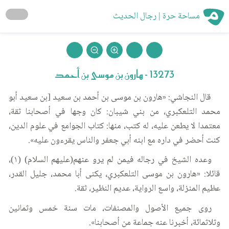
مساحة حرة | رجال الحديث
13273 - هارون بن موسى بن أحمد
قال النجاشي: «هارون بن موسى بن أحمد بن سعيد [بن سعيد أبو
محمد التلعكبري، من بني شيبان: كان وجها في أصحابنا ثقة،
معتمدا لا يطعن عليه، له كتب، منها: كتاب الجوامع في علوم الدين،
كنت أحضر في داره مع ابنه أبي جعفر والناس يقرءون عليه».
وعده الشيخ في رجاله فيمن لم يرو عنهم(عليهم السلام) (١)،
قائلا: «هارون بن موسى التلعكبري، يكنى أبا محمد، جليل القدر،
عظيم المنزلة، واسع الرواية، عديم النظير، ثقة.
روى جميع الأصول والمصنفات، مات سنة خمس وثمانين
وثلاثمائة، أخبرنا عنه جماعة من أصحابنا».