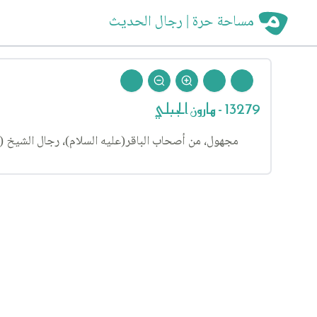
مساحة حرة | رجال الحديث
13279 - هارون الجبلي
مجهول، من أصحاب الباقر(عليه السلام)، رجال الشيخ (٥) وعده البرقي من أصحاب الباقر(عليه السلام) أيضا.