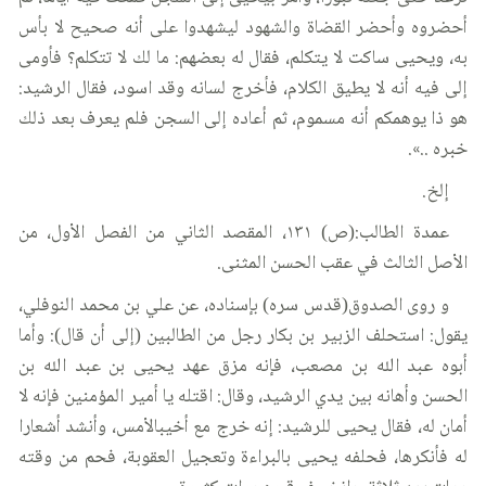
أحضروه وأحضر القضاة والشهود ليشهدوا على أنه صحيح لا بأس
به، ويحيى ساكت لا يتكلم، فقال له بعضهم: ما لك لا تتكلم؟ فأومى
إلى فيه أنه لا يطيق الكلام، فأخرج لسانه وقد اسود، فقال الرشيد:
هو ذا يوهمكم أنه مسموم، ثم أعاده إلى السجن فلم يعرف بعد ذلك
خبره ..».
إلخ.
عمدة الطالب:(ص) ١٣١، المقصد الثاني من الفصل الأول، من
الأصل الثالث في عقب الحسن المثنى.
و روى الصدوق(قدس سره) بإسناده، عن علي بن محمد النوفلي،
يقول: استحلف الزبير بن بكار رجل من الطالبين (إلى أن قال): وأما
أبوه عبد الله بن مصعب، فإنه مزق عهد يحيى بن عبد الله بن
الحسن وأهانه بين يدي الرشيد، وقال: اقتله يا أمير المؤمنين فإنه لا
أمان له، فقال يحيى للرشيد: إنه خرج مع أخيبالأمس، وأنشد أشعارا
له فأنكرها، فحلفه يحيى بالبراءة وتعجيل العقوبة، فحم من وقته