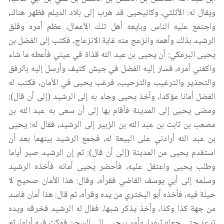
ويقال له: الأثلثي، وكانيحيى قد هرب إلى بلاد الديلم فظهر هناك،
واجتمع عليه الناس وبايعه أهل تلك الأعمال، عظم أمره وقلق
الرشيد بذلك وأهمه وانزعج منه غاية الانزعاج، فكتب إلى الفضل بن
يحيى البرمكي: أن يحيى بن عبد الله قذاة في عيني فأعطه ما شاء
واكفني أمره، فسار إليه الفضل في جيش كثيف وأرسل إليه بالرفق
والتحذير والترغيب والترحيب، فرغب يحيى في الأمان، فكتب له
الفضل أمانا مؤكدا، وأخذ يحيى وجاء به إلى الرشيد (إلى أن قال):
ومضى يحيى إلى المدينة فأقام بها إلى أن سعى به عبد الله بن
مصعب بن ثابت بن عبد الله بن الزبير إلى الرشيد، فقال له: يحيى
بن عبد الله أرادني على البيعة له، فجمع الرشيد بينهما بعد أن
استقدم يحيى من المدينة (إلى أن قال): ثم إن الرشيد صبر أياما
وطلب يحيى واعتقل عليه، فأحضر يحيى أمانه فأخذه الرشيد
وسلمه إلى أبي يوسف القاضي فقرأه، وقال: هذا الأمان صحيح لا
حيلة فيه، فأخذه أبو البختري من يده وقرأه، ثم قال: هذا أمان فاسد
من جهة كذا وكذا، وأخذ يذكر شبها، فقال له الرشيد فخرقه ويده
ترعد حتى جعله ثبورا، وأمر بيحيى إلى السجن فمكث فيه أياما، ثم