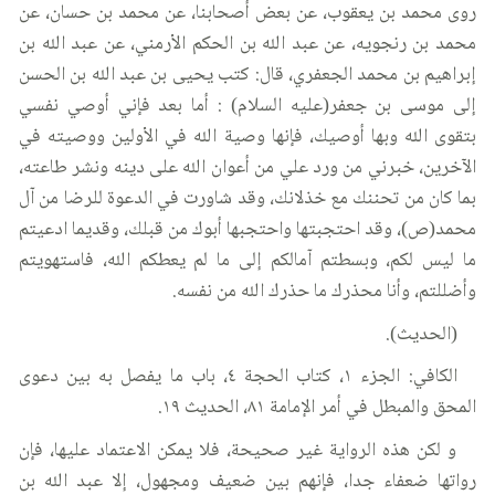
روى محمد بن يعقوب، عن بعض أصحابنا، عن محمد بن حسان، عن
محمد بن رنجويه، عن عبد الله بن الحكم الأرمني، عن عبد الله بن
إبراهيم بن محمد الجعفري، قال: كتب يحيى بن عبد الله بن الحسن
إلى موسى بن جعفر(عليه السلام) : أما بعد فإني أوصي نفسي
بتقوى الله وبها أوصيك، فإنها وصية الله في الأولين ووصيته في
الآخرين، خبرني من ورد علي من أعوان الله على دينه ونشر طاعته،
بما كان من تحننك مع خذلانك، وقد شاورت في الدعوة للرضا من آل
محمد(ص)، وقد احتجبتها واحتجبها أبوك من قبلك، وقديما ادعيتم
ما ليس لكم، وبسطتم آمالكم إلى ما لم يعطكم الله، فاستهويتم
وأضللتم، وأنا محذرك ما حذرك الله من نفسه.
(الحديث).
الكافي: الجزء ١، كتاب الحجة ٤، باب ما يفصل به بين دعوى
المحق والمبطل في أمر الإمامة ٨١، الحديث ١٩.
و لكن هذه الرواية غير صحيحة، فلا يمكن الاعتماد عليها، فإن
رواتها ضعفاء جدا، فإنهم بين ضعيف ومجهول، إلا عبد الله بن