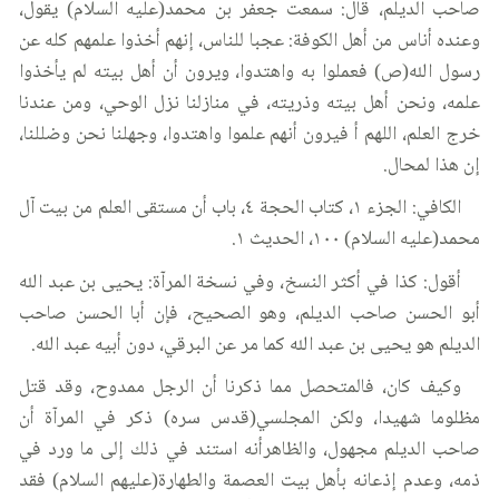
صاحب الديلم، قال: سمعت جعفر بن محمد(عليه السلام) يقول،
وعنده أناس من أهل الكوفة: عجبا للناس، إنهم أخذوا علمهم كله عن
رسول الله(ص) فعملوا به واهتدوا، ويرون أن أهل بيته لم يأخذوا
علمه، ونحن أهل بيته وذريته، في منازلنا نزل الوحي، ومن عندنا
خرج العلم، اللهم أ فيرون أنهم علموا واهتدوا، وجهلنا نحن وضللنا،
إن هذا لمحال.
الكافي: الجزء ١، كتاب الحجة ٤، باب أن مستقى العلم من بيت آل
محمد(عليه السلام) ١٠٠، الحديث ١.
أقول: كذا في أكثر النسخ، وفي نسخة المرآة: يحيى بن عبد الله
أبو الحسن صاحب الديلم، وهو الصحيح، فإن أبا الحسن صاحب
الديلم هو يحيى بن عبد الله كما مر عن البرقي، دون أبيه عبد الله.
وكيف كان، فالمتحصل مما ذكرنا أن الرجل ممدوح، وقد قتل
مظلوما شهيدا، ولكن المجلسي(قدس سره) ذكر في المرآة أن
صاحب الديلم مجهول، والظاهرأنه استند في ذلك إلى ما ورد في
ذمه، وعدم إذعانه بأهل بيت العصمة والطهارة(عليهم السلام) فقد