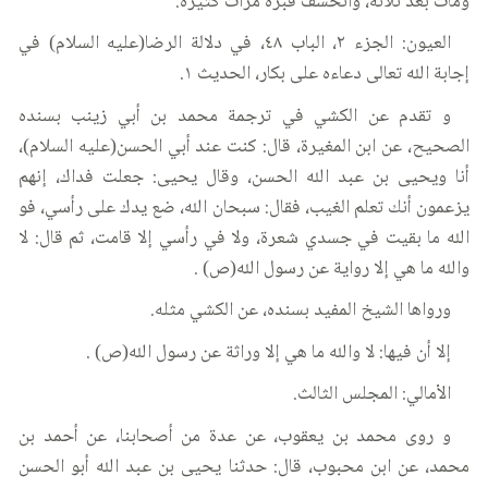
ومات بعد ثلاثة، وانخسف قبره مرات كثيرة.
العيون: الجزء ٢، الباب ٤٨، في دلالة الرضا(عليه السلام) في
إجابة الله تعالى دعاءه على بكار، الحديث ١.
و تقدم عن الكشي في ترجمة محمد بن أبي زينب بسنده
الصحيح، عن ابن المغيرة، قال: كنت عند أبي الحسن(عليه السلام)،
أنا ويحيى بن عبد الله الحسن، وقال يحيى: جعلت فداك، إنهم
يزعمون أنك تعلم الغيب، فقال: سبحان الله، ضع يدك على رأسي، فو
الله ما بقيت في جسدي شعرة، ولا في رأسي إلا قامت، ثم قال: لا
والله ما هي إلا رواية عن رسول الله(ص) .
ورواها الشيخ المفيد بسنده، عن الكشي مثله.
إلا أن فيها: لا والله ما هي إلا وراثة عن رسول الله(ص) .
الأمالي: المجلس الثالث.
و روى محمد بن يعقوب، عن عدة من أصحابنا، عن أحمد بن
محمد، عن ابن محبوب، قال: حدثنا يحيى بن عبد الله أبو الحسن