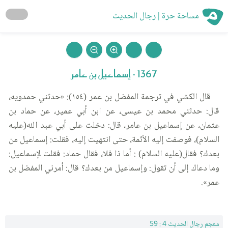
مساحة حرة | رجال الحديث
1367 - إسماعيل بن عامر
قال الكشي في ترجمة المفضل بن عمر (١٥٤): «حدثني حمدويه،
قال: حدثني محمد بن عيسى، عن ابن أبي عمير، عن حماد بن
عثمان، عن إسماعيل بن عامر، قال: دخلت على أبي عبد الله(عليه
السلام)، فوصفت إليه الأئمة، حتى انتهيت إليه، فقلت: إسماعيل من
بعدك؟ فقال(عليه السلام) : أما ذا فلا، فقال حماد: فقلت لإسماعيل:
وما دعاك إلى أن تقول: وإسماعيل من بعدك؟ قال: أمرني المفضل بن
عمر».
معجم رجال الحديث 4 : 59