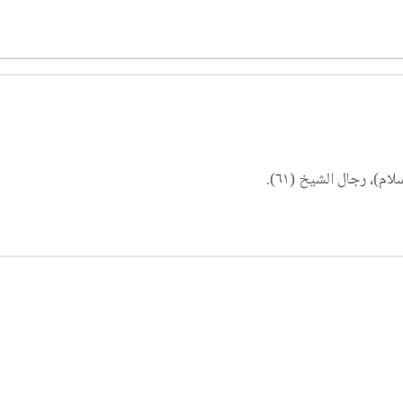
، رجال الشيخ (٦١).