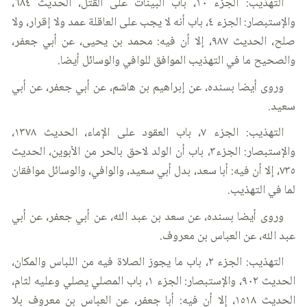
التهذيب: الجزء ١٠، باب البينات على القتل، الحديث ٦٨٤،
والإستبصار: الجزء ٤، باب أنه لا يجب على العاقلة عمد ولا إقرار، ولا
صلح، الحديث ٩٨٧، إلا أن فيه: محمد بن يحيى، عن أبي جعفر،
والصحيح ما في التهذيب الموافق للوافي والوسائل أيضا.
وروى أيضا بسنده، عن إبراهيم بن هاشم، عن أبي جعفر، عن أبي
سعيد.
التهذيب: الجزء ٧، باب العقود على الإماء، الحديث ١٣٧٨،
والإستبصار: الجزء٣، باب أن الولد لاحق بالحر من الأبوين، الحديث
٧٣٥، إلا أن فيه: أبا سعد، بدل أبي سعيد، والوافي، والوسائل موافقان
لما في التهذيب.
وروى أيضا بسنده، عن سعد بن عبد الله، عن أبي جعفر، عن أبي
عبد الله، عن العباس بن معروف.
التهذيب: الجزء ٢، باب ما يجوز الصلاة فيه من اللباس والمكان،
الحديث ٩٠٢، والإستبصار: الجزء ١، باب المصلي يصلي وعليه لثام،
الحديث ١٥١٨، إلا أن فيه: أبا جعفر، عن العباس بن معروف بلا