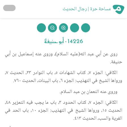
مساحة حرة | رجال الحديث
14226 - أبو حنيفة
روى عن أبي عبد الله(عليه السلام)، وروى عنه إسماعيل بن أبي
حنيفة.
الكافي: الجزء ٧، كتاب الشهادات ٥، باب النوادر ٢٣، الحديث ٧،
ورواها الشيخ في التهذيب: الجزء ٦، باب البينات، الحديث ٧٦٠.
وروى عنه النعمان بن عبد السلام.
الكافي: الجزء ٧، كتاب الحدود ٣، باب ما يجب فيه التعزير ٤٨،
الحديث ١٥، ورواها الشيخ في التهذيب: الجزء ١٠، باب الحد في
الفرية والسب، الحديث ٤١٣.