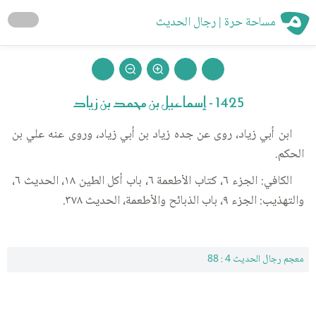
مساحة حرة | رجال الحديث
1425 - إسماعيل بن محمد بن زياد
ابن أبي زياد، روى عن جده زياد بن أبي زياد، وروى عنه علي بن
الحكم.
الكافي: الجزء ٦، كتاب الأطعمة ٦، باب أكل الطين ١٨، الحديث ٦،
والتهذيب: الجزء ٩، باب الذبائح والأطعمة، الحديث ٣٧٨.
معجم رجال الحديث 4 : 88