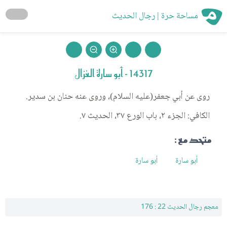
مساحة حرة | رجال الحديث
14317 - أبو سارة الغزال
روى عن أبي جعفر(عليه السلام)، وروى عنه حنان بن سدير.
الكافي: الجزء ٢، باب الورع ٣٧، الحديث ٧.
متحد مع :
أبو سارة
أبو سارة
معجم رجال الحديث 22 : 176