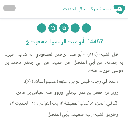
مساحة حرة | رجال الحديث
14487 - أبو عبد الرحمن المسعودي
قال الشيخ (٨٢٩): «أبو عبد الرحمن المسعودي، له كتاب، أخبرنا
به جماعة، عن أبي المفضل، عن حميد، عن أبي جعفر محمد بن
موسى خوراء، عنه».
وعده في رجاله فيمن لم يرو عنهم(عليهم السلام) (٥).
روى عن حفص بن عمر البجلي، وروى عنه العباس بن عامر.
الكافي: الجزء ٥، كتاب المعيشة ٢، باب النوادر ١٥٩، الحديث ٤٢.
وطريق الشيخ إليه ضعيف، بأبي المفضل.