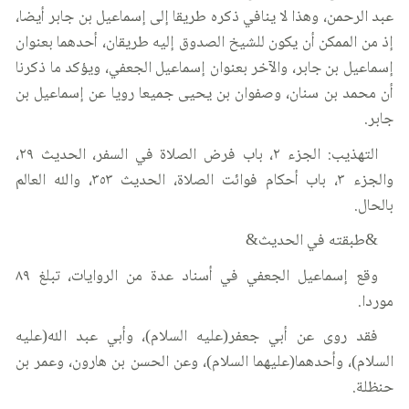
عبد الرحمن، وهذا لا ينافي ذكره طريقا إلى إسماعيل بن جابر أيضا،
إذ من الممكن أن يكون للشيخ الصدوق إليه طريقان، أحدهما بعنوان
إسماعيل بن جابر، والآخر بعنوان إسماعيل الجعفي، ويؤكد ما ذكرنا
أن محمد بن سنان، وصفوان بن يحيى جميعا رويا عن إسماعيل بن
جابر.
التهذيب: الجزء ٢، باب فرض الصلاة في السفر، الحديث ٢٩،
والجزء ٣، باب أحكام فوائت الصلاة، الحديث ٣٥٣، والله العالم
بالحال.
&طبقته في الحديث&
وقع إسماعيل الجعفي في أسناد عدة من الروايات، تبلغ ٨٩
موردا.
فقد روى عن أبي جعفر(عليه السلام)، وأبي عبد الله(عليه
السلام)، وأحدهما(عليهما السلام)، وعن الحسن بن هارون، وعمر بن
حنظلة.