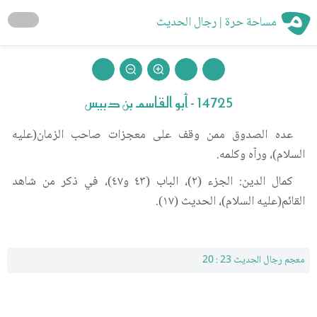
مساحة حرة | رجال الحديث
14725 - أبو القاسم بن دبيس
عده الصدوق ممن وقف على معجزات صاحب الزمان(عليه
السلام)، ورآه وكلمه.
كمال الدين: الجزء (٢)، الباب (٤٣ و٤٧)، في ذكر من شاهد
القائم(عليه السلام)، الحديث (١٧).
معجم رجال الحديث 23 : 20