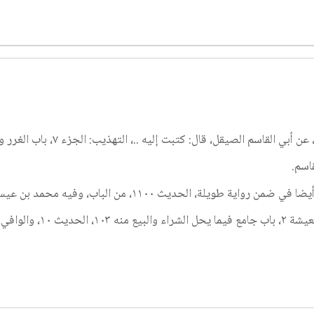
قل، قال: كتبت إليه ..، التهذيب: الجزء ٧، باب الغرر والمجازفة، الحديث ٥٩٦.
اسم.