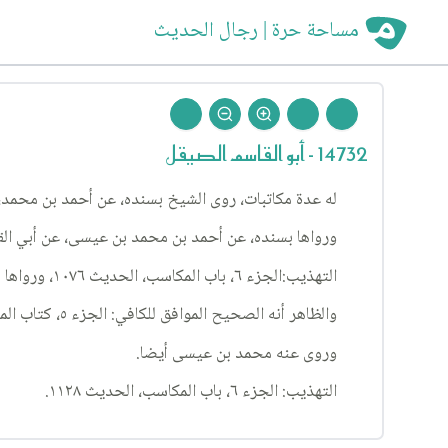
مساحة حرة | رجال الحديث
14732 - أبو القاسم الصيقل
له عدة مكاتبات، روى الشيخ بسنده، عن أحمد بن محمد، عن أبي القاسم الصي
ورواها بسنده، عن أحمد بن محمد بن عيسى، عن أبي الق
التهذيب:الجزء ٦، باب المكاسب، الحديث ١٠٧٦، ورواها أيضا في ضمن رواية طويلة، الحديث ١١٠٠، من الباب، وفيه محمد بن عيسى بن عبيد، بدل أحمد بن محمد بن عيسى.
والظاهر أنه الصحيح الموافق للكافي: الجزء ٥، كتاب المعيشة ٢، باب جامع فيما يحل الشراء والبيع منه ١٠٣، الحديث ١٠، والوافي والوسائل عن كل مورد مثله.
وروى عنه محمد بن عيسى أيضا.
التهذيب: الجزء ٦، باب المكاسب، الحديث ١١٢٨.