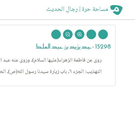
مساحة حرة | رجال الحديث
15298 - جد يزيد بن عبد الملك
روى عن فاطمة الزهراء(عليها السلام)، وروى عنه عبد ال
التهذيب: الجزء ٦، باب زيارة سيدنا رسول الله(ص)، الحديث ١٨.