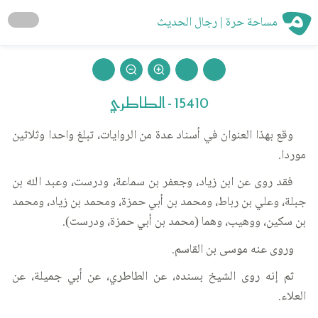
مساحة حرة | رجال الحديث
15410 - الطاطري
وقع بهذا العنوان في أسناد عدة من الروايات، تبلغ واحدا وثلاثين
موردا.
فقد روى عن ابن زياد، وجعفر بن سماعة، ودرست، وعبد الله بن
جبلة، وعلي بن رباط، ومحمد بن أبي حمزة، ومحمد بن زياد، ومحمد
بن سكين، ووهيب، وهما (محمد بن أبي حمزة، ودرست).
وروى عنه موسى بن القاسم.
ثم إنه روى الشيخ بسنده، عن الطاطري، عن أبي جميلة، عن
العلاء.