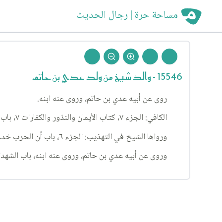
مساحة حرة | رجال الحديث
15546 - والد شيخ من ولد عدي بن حاتم
روى عن أبيه عدي بن حاتم، وروى عنه ابنه.
الكافي: الجزء ٧، كتاب الأيمان والنذور والكفارات ٧، باب النوادر ١٨، الحديث ١.
ورواها الشيخ في التهذيب: الجزء ٦، باب أن الحرب خدعة، الحديث ٢٩٩.
وروى عن أبيه عدي بن حاتم، وروى عنه ابنه، باب الشهداء وأحكامهم، الح