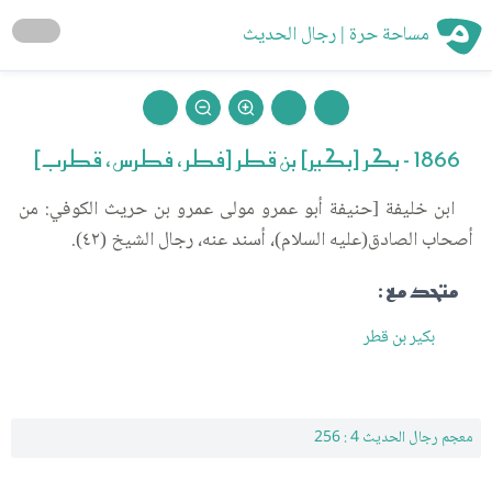
مساحة حرة | رجال الحديث
1866 - بكر [بكير] بن قطر [فطر ، فطرس ، قطرب]
ابن خليفة [حنيفة أبو عمرو مولى عمرو بن حريث الكوفي: من
أصحاب الصادق(عليه السلام)، أسند عنه، رجال الشيخ (٤٢).
متحد مع :
بكير بن قطر
معجم رجال الحديث 4 : 256