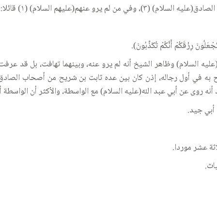
١) قائلا: «ثابت بن شريح،روى عن عبيس بن هشام».
ِزْقَكُمْ أَنَّكُمْ تُكَذِّبُونَ).
عليه السلام) وظاهر الشيخ أنه لم يرو عنه، وبينهما تهافت، بل قد عر
 به في أول رجاله، إذن كان بين عده ثابت بن شريح من أصحاب الصادق(
اد أنه روى عن أبي عبد الله(عليه السلام) مع الواسطة، والأكثر أن الواسطة 
أبي جيد.
ثة عشر موردا.
اث.