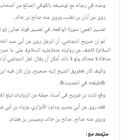
وعده في رجاله مع توصيفه بالكوفي الصائغ من أصحاب الصادق(عليه السلام) (٣)، وفي من لم يرو عنهم(عليهم السلام) (
روى عن أبان بن تغلب، وروى عنه صالح بن خالد.
تفسير القمي: سورة الواقعة، في تفسير قوله تعالى: (وَ تَجْعَلُونَ ر
ثم إن صريح النجاشي، أن الرجل روى عن أبي عبد الله(
السلام) كاشف عن روايته عنه(عليه السلام)، على ما صرح
منافاة لا محالة، ولو لا ذلك أمكن أن يقال: لعل النجاشي أر
وكيف كان فطريق الشيخ إليه صحيح، وإن كان فيه ابن 
&طبقته في الحديث&
وقع ثابت بن شريح في أسناد جملة من الروايات تبلغ ثلا
فقد روى عن أبي بصير، وداود الأبزاري، وزياد بن أبي غي
وروى عنه صالح، صالح بن خالد، وعبيس بن هشام.
متحد مع :