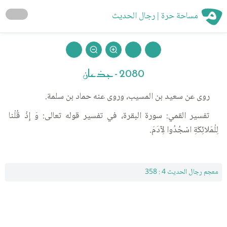
مساحة حرة | رجال الحديث
2080 - جذعان
روى عن سعيد بن المسيب، وروى عنه حماد بن سلمة.
تفسير القمي: سورة البقرة، في تفسير قوله تعالى: وَ إِذْ قُلْنا
لِلْمَلائِكَةِ اسْجُدُوا لِآدَمَ.
معجم رجال الحديث 4 : 358