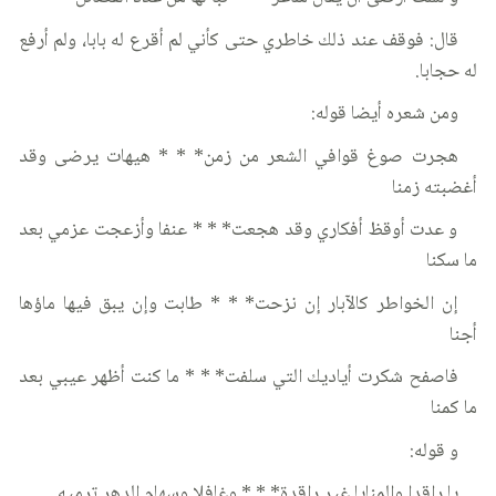
قال: فوقف عند ذلك خاطري حتى كأني لم أقرع له بابا، ولم أرفع
له حجابا.
ومن شعره أيضا قوله:
هجرت صوغ قوافي الشعر من زمن* * * هيهات يرضى وقد
أغضبته زمنا
و عدت أوقظ أفكاري وقد هجعت* * * عنفا وأزعجت عزمي بعد
ما سكنا
إن الخواطر كالآبار إن نزحت* * * طابت وإن يبق فيها ماؤها
أجنا
فاصفح شكرت أياديك التي سلفت* * * ما كنت أظهر عيبي بعد
ما كمنا
و قوله:
يا راقدا والمنايا غير راقدة* * * وغافلا وسهام الدهر ترميه