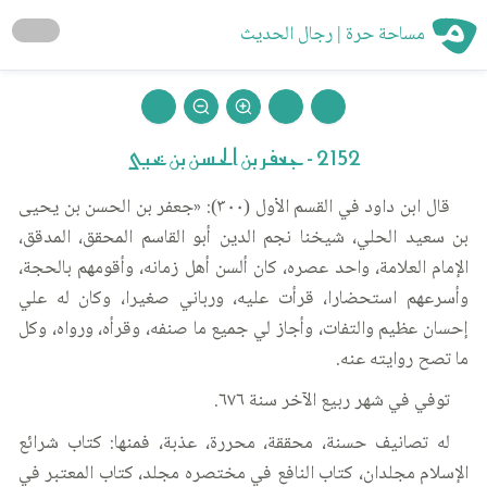
مساحة حرة | رجال الحديث
2152 - جعفر بن الحسن بن يحيى
قال ابن داود في القسم الأول (٣٠٠): «جعفر بن الحسن بن يحيى
بن سعيد الحلي، شيخنا نجم الدين أبو القاسم المحقق، المدقق،
الإمام العلامة، واحد عصره، كان ألسن أهل زمانه، وأقومهم بالحجة،
وأسرعهم استحضارا، قرأت عليه، ورباني صغيرا، وكان له علي
إحسان عظيم والتفات، وأجاز لي جميع ما صنفه، وقرأه، ورواه، وكل
ما تصح روايته عنه.
توفي في شهر ربيع الآخر سنة ٦٧٦.
له تصانيف حسنة، محققة، محررة، عذبة، فمنها: كتاب شرائع
الإسلام مجلدان، كتاب النافع في مختصره مجلد، كتاب المعتبر في