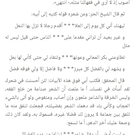
أصوب إذ لا أرى في فقهائنا مثله،- انتهى».
ثم قال الشيخ الحر: ومن شعره قوله كتبه إلى أبيه:
ليهنك أني كل يوم إلى العلا* * * أقدم رجلا لا تزل بها النعل
و غير بعيد أن تراني مقدما على* * * الناس حتى قيل ليس له
مثل
تطاوعني بكر المعاني وعونها* * * وتنقاد لي حتى كأني لها بعل
و يشهد لي بالفضل كل مبرز* * * ولا فاضل إلا ولي فوقه فضل
قال المحقق: فكتب أبي فوق هذه الأبيات: لئن أحسنت في شعرك
لقد أسأت في نفسك، أ ما علمت أن الشعر صناعة من خلع الفقه،
ولبس الخرقة والشاعر ملعون وإن أصاب، ومنقوص ولو أتى بالشيء
العجاب وكأني بك قد دهمك الشعر بفضيلته، فجعلت تنفق منه ما
تلفق بين جماعة لا يرون لك فضلا غيره، فسموك به، ولقد كان ذلك
وصمة عليك آخر الدهر، أ ما تسمع:
و لست أرضى أن يقال شاعر* * * تبا لها من عدد الفضائل