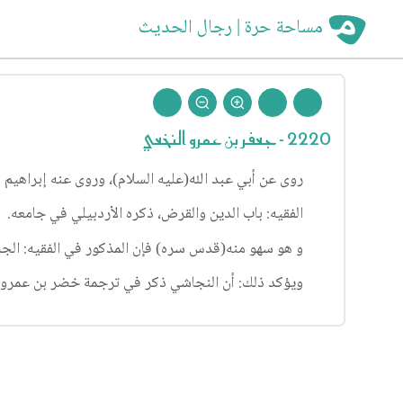
مساحة حرة | رجال الحديث
2220 - جعفر بن عمرو النخعي
روى عن أبي عبد الله(عليه السلام)، وروى عنه إبراهيم 
الفقيه: باب الدين والقرض، ذكره الأردبيلي في جامعه.
و هو سهو منه(قدس سره) فإن المذكور في الفقيه: الجزء ٣، الباب المذكور، الحديث ٤٨١، خضر بن عمرو النخعي، لا جعفر، وكذلك في الكافي، والتهذيب على ما يأتي 
ويؤكد ذلك: أن النجاشي ذكر في ترجمة خضر بن عمرو الن