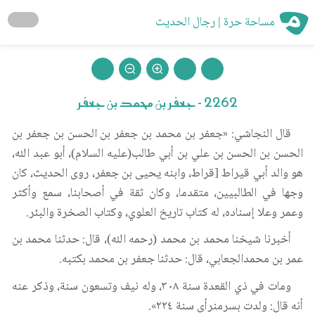
مساحة حرة | رجال الحديث
2262 - جعفر بن محمد بن جعفر
قال النجاشي: «جعفر بن محمد بن جعفر بن الحسن بن جعفر بن
الحسن بن الحسن بن علي بن أبي طالب(عليه السلام)، أبو عبد الله،
هو والد أبي قيراط [قراط، وابنه يحيى بن جعفر، روى الحديث، كان
وجها في الطالبيين، متقدما، وكان ثقة في أصحابنا، سمع وأكثر
وعمر وعلا إسناده، له كتاب تاريخ العلوي، وكتاب الصخرة والبئر.
أخبرنا شيخنا محمد بن محمد (رحمه الله)، قال: حدثنا محمد بن
عمر بن محمدالجعابي، قال: حدثنا جعفر بن محمد بكتبه.
ومات في ذي القعدة سنة ٣٠٨، وله نيف وتسعون سنة، وذكر عنه
أنه قال: ولدت بسرمنرأى سنة ٢٢٤».