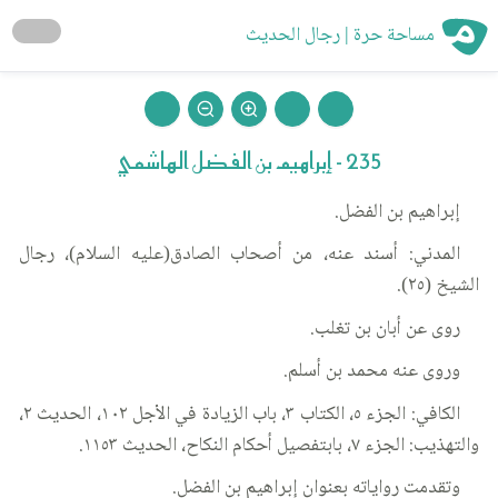
مساحة حرة | رجال الحديث
235 - إبراهيم بن الفضل الهاشمي
إبراهيم بن الفضل.
المدني: أسند عنه، من أصحاب الصادق(عليه السلام)، رجال
الشيخ (٢٥).
روى عن أبان بن تغلب.
وروى عنه محمد بن أسلم.
الكافي: الجزء ٥، الكتاب ٣، باب الزيادة في الأجل ١٠٢، الحديث ٢،
والتهذيب: الجزء ٧، بابتفصيل أحكام النكاح، الحديث ١١٥٣.
وتقدمت رواياته بعنوان إبراهيم بن الفضل.