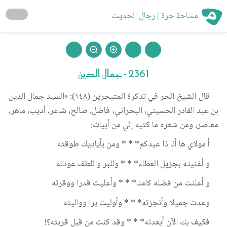
مساحة حرة | رجال الحديث
2361 - جمال الدين
قال الشيخ الحر في تذكرة المتبحرين (١٤٨): «السيد جمال الدين
بن عبد القادر الحسيني، البحراني، فاضل، صالح، شاعر، أديب، ماهر،
معاصر، ومن شعره ما كتبه إلي من أبيات:
أ مولاي ها أنا ذا عبدكم* * * ومن بأياديك طوقته
و أغنيته بجزيل العطاء* * * وللبر واللطف عودته
و أعلنت من فضله كامنا* * * وأعليت قدرا ووقرته
وعدت جميلا وأنجزته* * * وأوليت برا وواليته
فكيف بك الآن أبعدته* * * وقد كنت من قبل قربته؟!