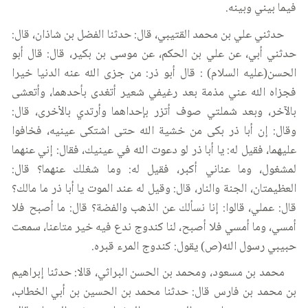
فيما بيني وبينه.
حدثني علي بن محمد القتيبي، قال: حدثنا الفضل بن شاذان، قال:
حدثني أبي، عن علي بن الحكم، عن موسى بن بكير، قال: قال أبو
الحسن(عليه السلام) : قال أبو ذر: من جزى الله عنه الدنيا خيرا
فجزاه الله عني مذمة بعد رغيفي شعير أتغدى بأحدهما، وأتعشى
بالآخر، وبعد شملتي صوف أتزر بإحداهما وأرتدي بالأخرى، قال:
وقال: إن أبا ذر بكى من خشية الله حتى اشتكى عينيه، فخافوا
عليهما، فقيل له: يا أبا ذر لو دعوت الله في عينيك، فقال: إني عنهما
لمشغول، وما عناني أكبر، فقيل له: وما شغلك عنهما؟ قال:
العظيمتان، الجنة والنار، قال: وقيل له عند الموت يا أبا ذر ما مالك؟
قال: عملي، قالوا: إنا نسألك عن الذهب والفضة؟ قال: ما أصبح فلا
أمسي، وما أمسي فلا أصبح، لنا كندوج ندع فيه خير متاعنا، سمعت
حبيبي رسول الله(ص) يقول: كندوج المرء قبره.
محمد بن مسعود، ومحمد بن الحسن البراثي، قالا: حدثنا إبراهيم
بن محمد بن فارس قال: حدثنا محمد بن الحسين بن أبي الخطاب،