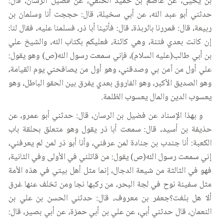
بن يحيى، عن عاصم بن حميد الحنفي، عن فضيل الرسان، قال:
حدثني أبو عبد الله، عن أبي سخيلة، قال: حججت أنا وسلمان بن
ربيعة، قال: فمررنا بالربذة، قال: فأتينا أبا ذر، فسلمنا عليه، فقال لنا:
إن كانت بعدي فتنة، وهي كائنة، فعليكم بكتاب الله، والشيخ علي
بن أبي طالب(عليه السلام)، فإني سمعت رسول الله(ص) وهو يقول:
علي أول من آمن بي وصدقني، وهو أول من يصافحني يوم القيامة،
وهو الصديق الأكبر، وهو الفاروق بعدي يفرق بين الحقو الباطل، وهو
يعسوب الدين والمال يعسوب الظلمة.
و بهذا الإسناد عن فضيل بن الرسان، قال: حدثني أبو عمرو، عن
حذيفة بن أسيد، قال: سمعت أبا ذر يقول وهو متعلق بحلقة باب
الكعبة: أنا جندب بن جنادة لمن عرفني، وأنا أبو ذر لمن لم يعرفني،
إني سمعت رسول الله(ص) يقول: من قاتلني في الأولى وفي الثانية،
فهو في الثالثة من شيعة الدجال، إنما مثل أهل بيتي في هذه الأمة
مثل سفينة نوح في لجة البحر، من ركبها نجا ومن تخلف عنها غرق
ألا هل بلغت؟جعفر بن معروف، قال: حدثني الحسن بن علي بن
النعمان، قال حدثني أبي، عن علي بن أبي حمزة، عن أبي بصير، قال: