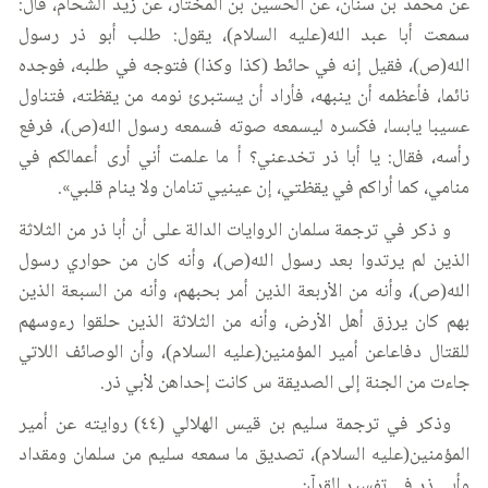
عن محمد بن سنان، عن الحسين بن المختار، عن زيد الشحام، قال:
سمعت أبا عبد الله(عليه السلام)، يقول: طلب أبو ذر رسول
الله(ص)، فقيل إنه في حائط (كذا وكذا) فتوجه في طلبه، فوجده
نائما، فأعظمه أن ينبهه، فأراد أن يستبرئ نومه من يقظته، فتناول
عسيبا يابسا، فكسره ليسمعه صوته فسمعه رسول الله(ص)، فرفع
رأسه، فقال: يا أبا ذر تخدعني؟ أ ما علمت أني أرى أعمالكم في
منامي، كما أراكم في يقظتي، إن عينيي تنامان ولا ينام قلبي».
و ذكر في ترجمة سلمان الروايات الدالة على أن أبا ذر من الثلاثة
الذين لم يرتدوا بعد رسول الله(ص)، وأنه كان من حواري رسول
الله(ص)، وأنه من الأربعة الذين أمر بحبهم، وأنه من السبعة الذين
بهم كان يرزق أهل الأرض، وأنه من الثلاثة الذين حلقوا رءوسهم
للقتال دفاعاعن أمير المؤمنين(عليه السلام)، وأن الوصائف اللاتي
جاءت من الجنة إلى الصديقة س كانت إحداهن لأبي ذر.
وذكر في ترجمة سليم بن قيس الهلالي (٤٤) روايته عن أمير
المؤمنين(عليه السلام)، تصديق ما سمعه سليم من سلمان ومقداد
وأبي ذر في تفسير القرآن.