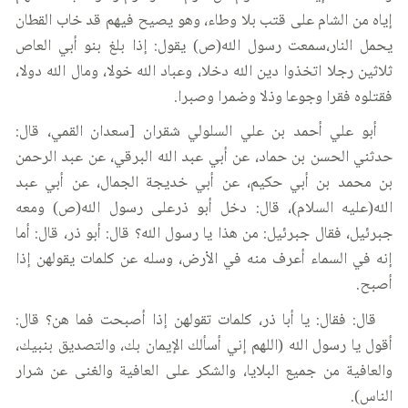
إياه من الشام على قتب بلا وطاء، وهو يصيح فيهم قد خاب القطان
يحمل النار،سمعت رسول الله(ص) يقول: إذا بلغ بنو أبي العاص
ثلاثين رجلا اتخذوا دين الله دخلا، وعباد الله خولا، ومال الله دولا،
فقتلوه فقرا وجوعا وذلا وضمرا وصبرا.
أبو علي أحمد بن علي السلولي شقران [سعدان القمي، قال:
حدثني الحسن بن حماد، عن أبي عبد الله البرقي، عن عبد الرحمن
بن محمد بن أبي حكيم، عن أبي خديجة الجمال، عن أبي عبد
الله(عليه السلام)، قال: دخل أبو ذرعلى رسول الله(ص) ومعه
جبرئيل، فقال جبرئيل: من هذا يا رسول الله؟ قال: أبو ذر، قال: أما
إنه في السماء أعرف منه في الأرض، وسله عن كلمات يقولهن إذا
أصبح.
قال: فقال: يا أبا ذر، كلمات تقولهن إذا أصبحت فما هن؟ قال:
أقول يا رسول الله (اللهم إني أسألك الإيمان بك، والتصديق بنبيك،
والعافية من جميع البلايا، والشكر على العافية والغنى عن شرار
الناس).