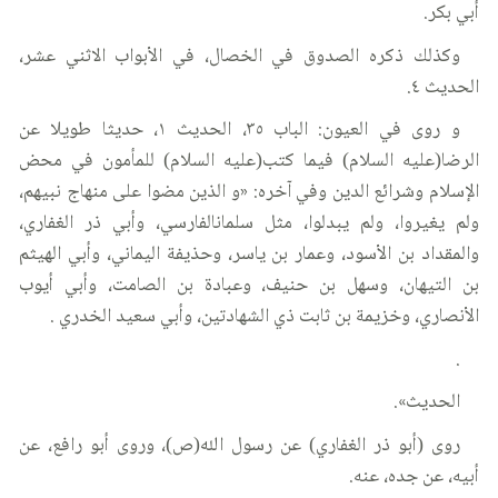
أبي بكر.
وكذلك ذكره الصدوق في الخصال، في الأبواب الاثني عشر،
الحديث ٤.
و روى في العيون: الباب ٣٥، الحديث ١، حديثا طويلا عن
الرضا(عليه السلام) فيما كتب(عليه السلام) للمأمون في محض
الإسلام وشرائع الدين وفي آخره: «و الذين مضوا على منهاج نبيهم،
ولم يغيروا، ولم يبدلوا، مثل سلمانالفارسي، وأبي ذر الغفاري،
والمقداد بن الأسود، وعمار بن ياسر، وحذيفة اليماني، وأبي الهيثم
بن التيهان، وسهل بن حنيف، وعبادة بن الصامت، وأبي أيوب
الأنصاري، وخزيمة بن ثابت ذي الشهادتين، وأبي سعيد الخدري .
.
الحديث».
روى (أبو ذر الغفاري) عن رسول الله(ص)، وروى أبو رافع، عن
أبيه، عن جده، عنه.