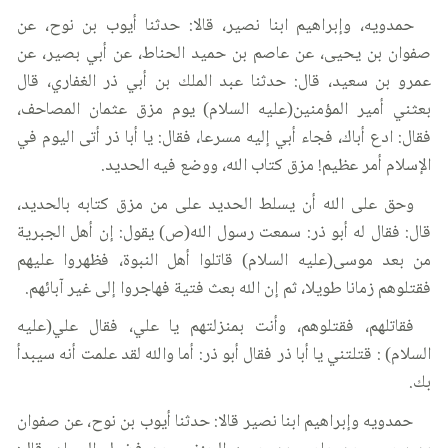
حمدويه، وإبراهيم ابنا نصير، قالا: حدثنا أيوب بن نوح، عن
صفوان بن يحيى، عن عاصم بن حميد الحناط، عن أبي بصير، عن
عمرو بن سعيد، قال: حدثنا عبد الملك بن أبي ذر الغفاري، قال
بعثني أمير المؤمنين(عليه السلام) يوم مزق عثمان المصاحف،
فقال: ادع أباك، فجاء أبي إليه مسرعا، فقال: يا أبا ذر أتى اليوم في
الإسلام أمر عظيم! مزق كتاب الله، ووضع فيه الحديد.
وحق على الله أن يسلط الحديد على من مزق كتابه بالحديد،
قال: فقال له أبو ذر: سمعت رسول الله(ص) يقول: إن أهل الجبرية
من بعد موسى(عليه السلام) قاتلوا أهل النبوة، فظهروا عليهم
فقتلوهم زمانا طويلا، ثم إن الله بعث فتية فهاجروا إلى غير آبائهم.
فقاتلهم، فقتلوهم، وأنت بمنزلتهم يا علي، فقال علي(عليه
السلام) : قتلتني يا أبا ذر فقال أبو ذر: أما والله لقد علمت أنه سيبدأ
بك.
حمدويه وإبراهيم ابنا نصير قالا: حدثنا أيوب بن نوح، عن صفوان