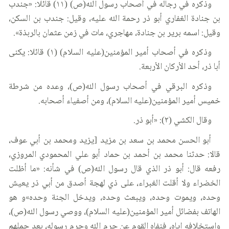
وذكره في رجاله في أصحاب رسول الله(ص) (١١) قائلا: «جندب
بن جنادة الغفاري أبو ذر رحمة الله عليه، وقيل: جندب بن السكن،
وقيل: اسمه برير بن جنادة، مهاجري، مات في زمن عثمان بالربذة».
وذكره في أصحاب أمير المؤمنين(عليه السلام) (١) قائلا: يكنى
أبا ذر، أحد الأركان الأربعة.
وذكره البرقي في أصحاب رسول الله(ص)، وعده من شرطة
خميس أمير المؤمنين(عليه السلام)، ومن أصفياء أصحابه.
وقال الكشي (٢): «أبو ذر.
أبو الحسن محمد بن سعد بن مزيد [يزيد ومحمد بن أبي عوف،
قالا: حدثنا محمد بن أحمد بن حماد أبو علي المحمودي المروزي،
رفعه قال: أبو ذر الذي قال رسول الله(ص) في شأنه: «ما أظلت
الخضراء ولا أقلت الغبراء، على ذي لهجة أصدق من أبي ذر يعيش
وحده، ويموت وحده، ويبعث وحده، ويدخل الجنة وحده»و هو
الهاتف بفضائل أمير المؤمنين(عليه السلام)، ووصي رسول الله(ص)،
واستخلافه إياه، فنفاه القوم عن حرم الله وحرم رسوله، بعد حملهم