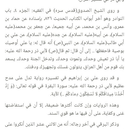
و روى الشيخ الصدوق(قدس سره) في الفقيه: الجزء ٤، باب
النوادر وهو آخر أبواب الكتاب، الحديث ٨٢٦، بإسناده عن حماد بن
عمرو، وأنس بن محمد، عن أبيه جميعا، عن جعفر بن محمد(عليه
السلام)، عن أبيه(عليه السلام)، عن جده(عليه السلام)، عن علي بن
أبي طالب(عليه السلام)، عن النبي(ص) أنه قال له: يا علي أوصيك
بوصية فاحفظها .. إلى أن قال: ثم قال(ص) لأبي ذر رحمة الله عليه:
يا أبا ذر تعيش وحدك، وتموت وحدك، وتدخل الجنة وحدك، يسعد
بك قوم من أهل العراق، يتولون غسلك وتجهيزك ودفنك.
و قد روى علي بن إبراهيم في تفسيره رواية تدل على مدح
عظيم لأبي ذر رحمة الله عليه: سورة البقرة في قوله تعالى: (وَ إِذْ
أَخَذْنا مِيثاقَكُمْ لا تَسْفِكُونَ دِماءَكُمْ ..) الآية.
وهذه الروايات وإن كانت أكثرها ضعيفة، إلا أن في استفاضتها
غنى وكفاية، على أن فيها ما هو قوي السند.
وذكر البرقي في آخر رجاله: أنه من الاثني عشر الذين أنكروا على