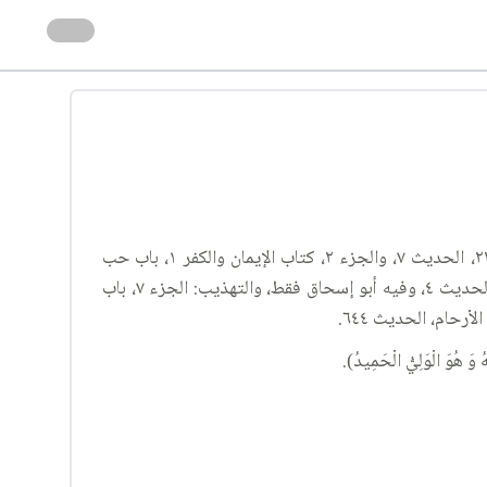
روى عن أمير المؤمنين(عليه السلام)، وروى عنه أبو إسحاق السبيعي، الكافي: الجزء ١، كتاب التوحيد ٣، باب جوامع التوحيد ٢٢، الحديث ٧، والجزء ٢، كتاب الإيمان والكفر ١، باب حب
الدنيا والحرص عليها ١٢٦، الحديث ٦، والجزء ٥، كتاب النكاح ٣، باب فضل نساء قريش ٦، الحديث ٢، وباب في تأديب النساء ١٥٦، الحديث ٤، وفيه أبو إسحاق فقط، والتهذيب: الجزء ٧، باب
لْوَلِيُّ الْحَمِيدُ).