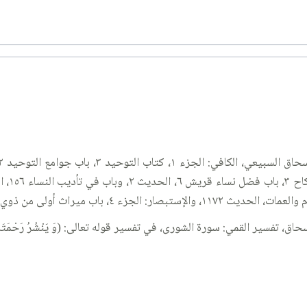
سير القمي: سورة الشورى، في تفسير قوله تعالى: (وَ يَنْشُرُ رَحْمَتَهُ وَ هُوَ ا