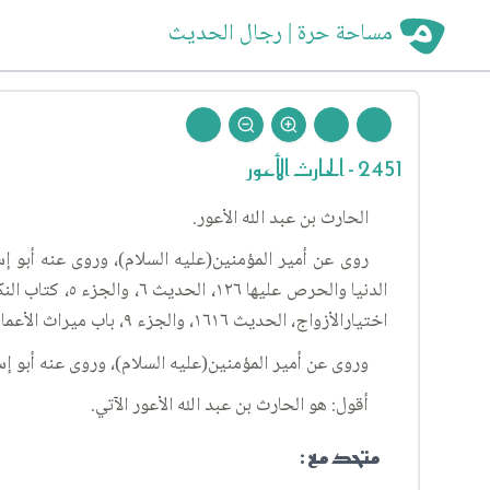
مساحة حرة | رجال الحديث
2451 - الحارث الأعور
الحارث بن عبد الله الأعور.
اختيارالأزواج، الحديث ١٦١٦، والجزء ٩، باب ميراث الأعمام والعمات، الحديث ١١٧٢، والإستبصار: الجزء ٤، باب ميراث أولى من ذوي الأرحام، الحديث ٦٤٤.
وروى عن أمير المؤمنين(عليه السلام)، وروى عنه أبو إسحاق، تف
أقول: هو الحارث بن عبد الله الأعور الآتي.
متحد مع :