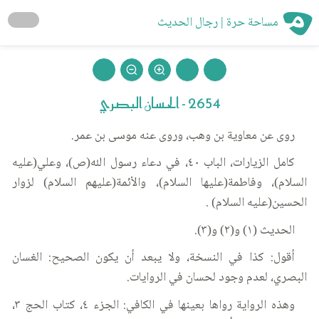
مساحة حرة | رجال الحديث
2654 - الحسان البصري
روى عن معاوية بن وهب، وروى عنه موسى بن عمر.
كامل الزيارات، الباب ٤٠، في دعاء رسول الله(ص)، وعلي(عليه
السلام)، وفاطمة(عليها السلام)، والأئمة(عليهم السلام) لزوار
الحسين(عليه السلام) .
الحديث (١) و(٢) و(٣).
أقول: كذا في النسخة، ولا يبعد أن يكون الصحيح: الغسان
البصري، لعدم وجود لحسان في الروايات.
وهذه الرواية رواها بعينها في الكافي: الجزء ٤، كتاب الحج ٣،