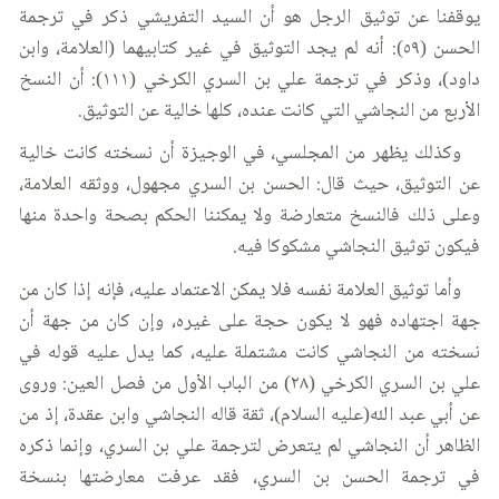
يوقفنا عن توثيق الرجل هو أن السيد التفريشي ذكر في ترجمة
الحسن (٥٩): أنه لم يجد التوثيق في غير كتابيهما (العلامة، وابن
داود)، وذكر في ترجمة علي بن السري الكرخي (١١١): أن النسخ
الأربع من النجاشي التي كانت عنده، كلها خالية عن التوثيق.
وكذلك يظهر من المجلسي، في الوجيزة أن نسخته كانت خالية
عن التوثيق، حيث قال: الحسن بن السري مجهول، ووثقه العلامة،
وعلى ذلك فالنسخ متعارضة ولا يمكننا الحكم بصحة واحدة منها
فيكون توثيق النجاشي مشكوكا فيه.
وأما توثيق العلامة نفسه فلا يمكن الاعتماد عليه، فإنه إذا كان من
جهة اجتهاده فهو لا يكون حجة على غيره، وإن كان من جهة أن
نسخته من النجاشي كانت مشتملة عليه، كما يدل عليه قوله في
علي بن السري الكرخي (٢٨) من الباب الأول من فصل العين: وروى
عن أبي عبد الله(عليه السلام)، ثقة قاله النجاشي وابن عقدة، إذ من
الظاهر أن النجاشي لم يتعرض لترجمة علي بن السري، وإنما ذكره
في ترجمة الحسن بن السري، فقد عرفت معارضتها بنسخة