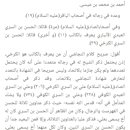
أحمد بن محمد بن عيسى.
وعده في رجاله في أصحاب الباقر(عليه السلام) (١٩).
وفي أصحابالصادق(عليه السلام) (مرة) قائلا: الحسن بن السري
العبدي الأنباري يعرف بالكاتب (١١) (و أخرى) قائلا: الحسن بن
السري الكرخي (٣٩).
أقول: صريح كلام النجاشي أن من يعرف بالكاتب هو الكرخي،
إذن يحتمل ذكر الشيخ له في رجاله متعددا على أنه كان يحتمل
تعددهما ولم يكن جازما بالاتحاد وليس صريحا في الشهادة بالتعدد
لتعارض شهادة النجاشي بالاتحاد، وقد ذكر في أصحاب
الصادق(عليه السلام) علي بن السري الكرخي (٣٠٦) وعلي بن السري
العبدي الكوفي (٣٢٨) وعلي بن السري الكوفي (٧٢٤) ولا يشك
المتأمل في أنه- قدس الله نفسه- حيث ذكر عناوين ثلاثة للحسن
في الفهرست والرجال، وكان من الظاهر أن الحسن بن السري كان له
أخ يسمى بعلي، فذكر عليا بالعناوين الثلاثة، وإلا فمن البعيد جدا أن
يكون الحسن بن السري اثنين، وكان لكل منهما أخ يسمى بعلي،