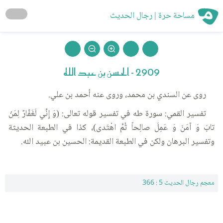
مساحة حرة | رجال الحديث
2909 - الحسن بن عبد الله
روى عن السندي بن محمد، وروى عنه أحمد بن علي.
تفسير القمي: سورة طه في تفسير قوله تعالى: (وَ إِنِّي لَغَفّارٌ لِمَنْ
تابَ وَ آمَنَ وَ عَمِلَ صالِحاً ثُمَّ اهْتَدى)، كذا في الطبعة الحديثة
وتفسير البرهان ولكن في الطبعة القديمة: الحسين بن عبيد الله.
معجم رجال الحديث 5 : 366