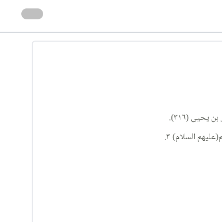
يحيى (٣١٦).
ليهم السلام) ٣.