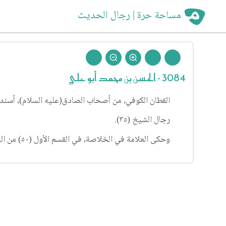
مساحة حرة | رجال الحديث
3084 - الحسن بن محمد أبو علي
القطان الكوفي، من أصحاب الصادق(عليه السلام)، أسند 
رجال الشيخ (٣٥).
وحكى العلامة في الخلاصة، في القسم الأول (٥٠) من الباب الأول من فصل الحاء، عن ابن عقدة قال: قال علي بن الحسن: إنه ثقة.